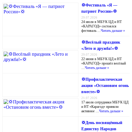
💢Фестиваль «Я —
патриот России»💢
29.07.2026
24 июля в МБУК ЦД и НТ
«КАРАГОД» состоялся
фестиваль …
Читать дальше »
💢Весёлый праздник
«Лето и дружба!»💢
29.07.2026
22 июня в МБУК ЦД и НТ
«КАРАГОД» прошёл весёлый
…
Читать дальше »
💢Профилактическая
акция «Остановим огонь
вместе»💢
21.07.2026
17 июля сотрудники МБУК ЦД
и НТ «Карагод» приняли
активное …
Читать дальше »
💢День посвящённый
Единству Народов