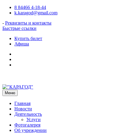
Перейти
8 84466 4-18-44
к
k.karagod@gmail.com
содержимому
-
Реквизиты и контакты
Быстрые ссылки
Купить билет
Афиша
Подпишитесь
на
Наш
нас
Telegram-
в
канал
VK
о
нашем
с
Вами
Меню
кинотеатре!
Главная
Новости
Деятельность
Услуги
Фотогалерея
Об учреждении