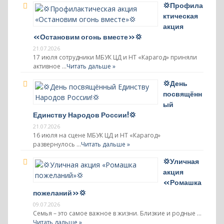
💢Профила
ктическая
акция
«Остановим огонь вместе»💢
21.07.2026
17 июля сотрудники МБУК ЦД и НТ «Карагод» приняли
активное …
Читать дальше »
💢День
посвящённ
ый
Единству Народов России!💢
21.07.2026
16 июля на сцене МБУК ЦД и НТ «Карагод»
развернулось …
Читать дальше »
💢Уличная
акция
«Ромашка
пожеланий»💢
09.07.2026
Семья – это самое важное в жизни. Близкие и родные …
Читать дальше »