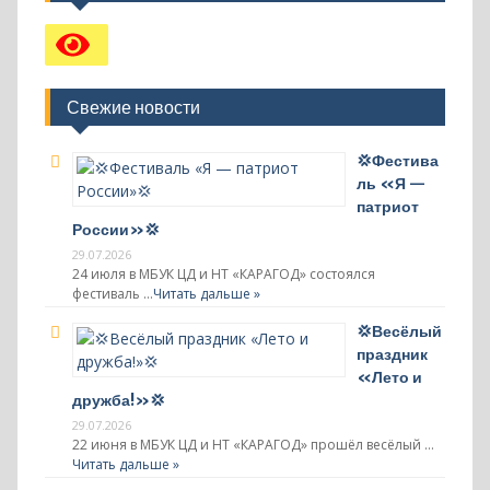
Свежие новости
💢Фестива
ль «Я —
патриот
России»💢
29.07.2026
24 июля в МБУК ЦД и НТ «КАРАГОД» состоялся
фестиваль …
Читать дальше »
💢Весёлый
праздник
«Лето и
дружба!»💢
29.07.2026
22 июня в МБУК ЦД и НТ «КАРАГОД» прошёл весёлый …
Читать дальше »