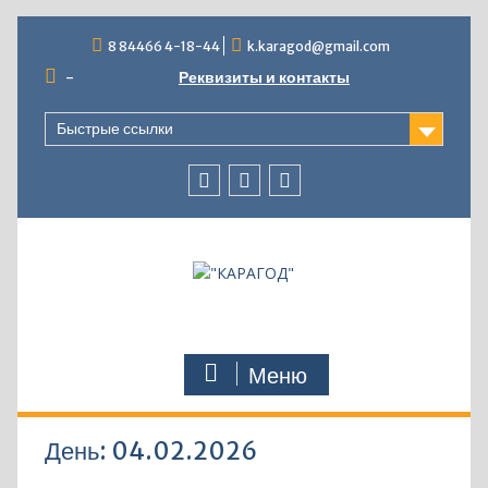
Перейти
8 84466 4-18-44
k.karagod@gmail.com
к
содержимому
-
Реквизиты и контакты
Быстрые ссылки
Подпишитесь
Наш
на
Telegram-
нас
канал
в
о
VK
нашем
с
Вами
Меню
кинотеатре!
День:
04.02.2026