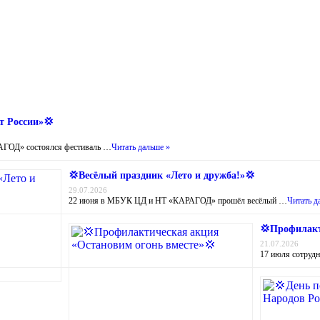
т России»💢
ГОД» состоялся фестиваль …
Читать дальше »
💢Весёлый праздник «Лето и дружба!»💢
29.07.2026
22 июня в МБУК ЦД и НТ «КАРАГОД» прошёл весёлый …
Читать д
💢Профилакт
21.07.2026
17 июля сотруд