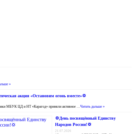
альше »
ическая акция «Остановим огонь вместе»💢
ники МБУК ЦД и НТ «Карагод» приняли активное …
Читать дальше »
💢День посвящённый Единству
Народов России!💢
21.07.2026