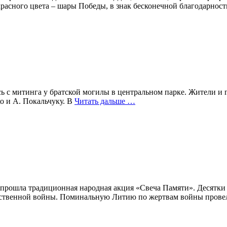
асного цвета – шары Победы, в знак бесконечной благодарнос
сь с митинга у братской могилы в центральном парке. Жители и
о и А. Покальчуку. В
Читать дальше …
й прошла традиционная народная акция «Свеча Памяти». Десят
чественной войны. Поминальную Литию по жертвам войны пров