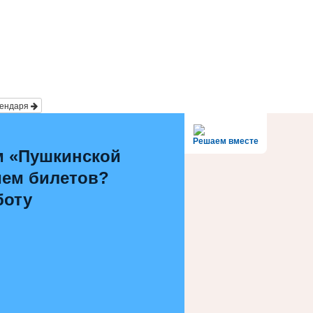
лендаря
Решаем вместе
м «Пушкинской
ием билетов?
боту