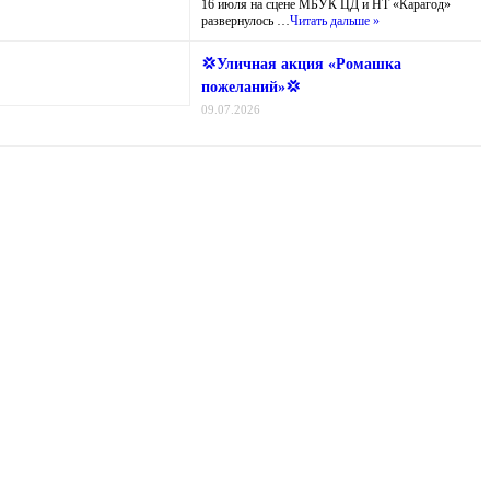
16 июля на сцене МБУК ЦД и НТ «Карагод»
развернулось …
Читать дальше »
💢Уличная акция «Ромашка
пожеланий»💢
09.07.2026