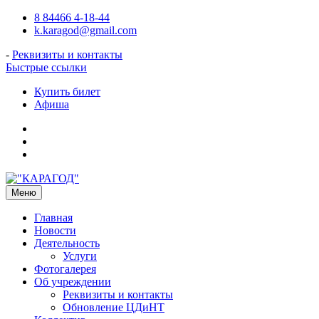
Перейти
8 84466 4-18-44
к
k.karagod@gmail.com
содержимому
-
Реквизиты и контакты
Быстрые ссылки
Купить билет
Афиша
Подпишитесь
на
Наш
нас
Telegram-
в
канал
VK
о
нашем
Меню
с
Вами
Главная
кинотеатре!
Новости
Деятельность
Услуги
Фотогалерея
Об учреждении
Реквизиты и контакты
Обновление ЦДиНТ