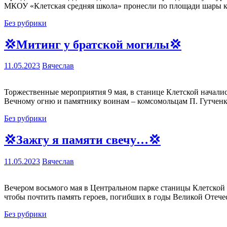
МКОУ «Клетская средняя школа» пронесли по площади шары кр
Без рубрики
💢Митинг у братской могилы💢
11.05.2023
Вячеслав
Торжественные мероприятия 9 мая, в станице Клетской начали
Вечному огню и памятнику воинам – комсомольцам П. Гутченк
Без рубрики
💢Зажгу я памяти свечу…💢
11.05.2023
Вячеслав
Вечером восьмого мая в Центральном парке станицы Клетско
чтобы почтить память героев, погибших в годы Великой Оте
Без рубрики