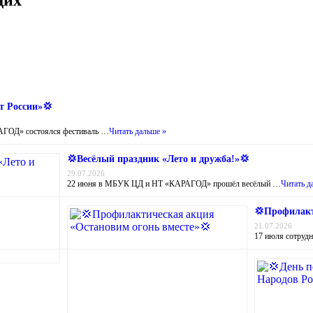
т России»💢
ГОД» состоялся фестиваль …
Читать дальше »
💢Весёлый праздник «Лето и дружба!»💢
29.07.2026
22 июня в МБУК ЦД и НТ «КАРАГОД» прошёл весёлый …
Читать д
💢Профилакт
21.07.2026
17 июля сотруд