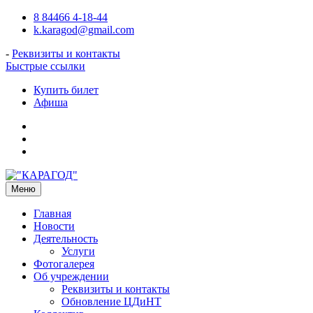
Перейти
8 84466 4-18-44
к
k.karagod@gmail.com
содержимому
-
Реквизиты и контакты
Быстрые ссылки
Купить билет
Афиша
Подпишитесь
на
Наш
нас
Telegram-
в
канал
VK
о
нашем
Меню
с
Вами
Главная
кинотеатре!
Новости
Деятельность
Услуги
Фотогалерея
Об учреждении
Реквизиты и контакты
Обновление ЦДиНТ