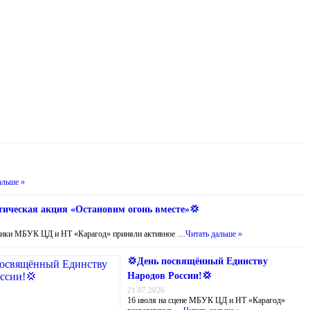
альше »
ическая акция «Остановим огонь вместе»💢
ники МБУК ЦД и НТ «Карагод» приняли активное …
Читать дальше »
💢День посвящённый Единству
Народов России!💢
21.07.2026
16 июля на сцене МБУК ЦД и НТ «Карагод»