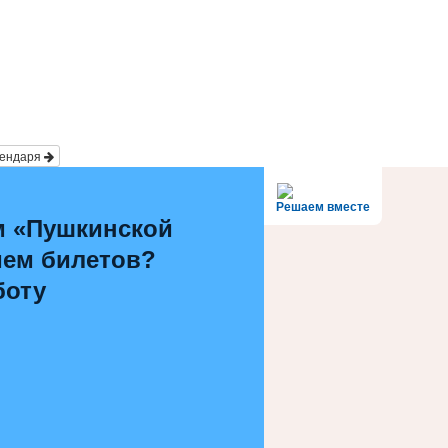
лендаря
Решаем вместе
м «Пушкинской
ием билетов?
боту