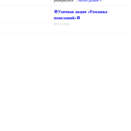
развернулось …
Читать дальше »
💢Уличная акция «Ромашка
пожеланий»💢
09.07.2026