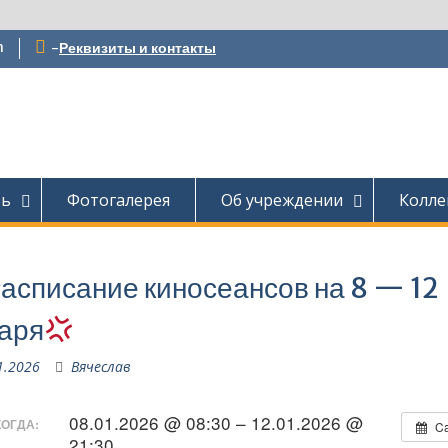
m
-
Реквизиты и контакты
ть
Фотогалерея
Об учреждении
Колле
асписание киносеансов на 8 — 12
аря
1.2026
Вячеслав
08.01.2026 @ 08:30 – 12.01.2026 @
КОГДА:
Ca
21:30