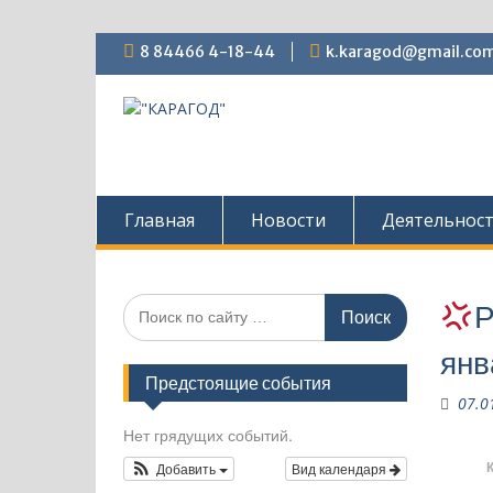
Перейти
8 84466 4-18-44
k.karagod@gmail.co
к
содержимому
Главная
Новости
Деятельнос
Поиск
Р
по:
янв
Предстоящие события
07.0
Нет грядущих событий.
Добавить
Вид календаря