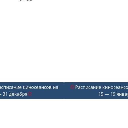
гация
асписание киносеансов на
Расписание киносеансо
— 31 декабря
15 — 19 янва
сям