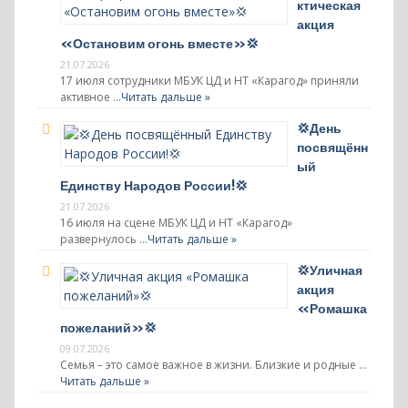
ктическая
акция
«Остановим огонь вместе»💢
21.07.2026
17 июля сотрудники МБУК ЦД и НТ «Карагод» приняли
активное …
Читать дальше »
💢День
посвящённ
ый
Единству Народов России!💢
21.07.2026
16 июля на сцене МБУК ЦД и НТ «Карагод»
развернулось …
Читать дальше »
💢Уличная
акция
«Ромашка
пожеланий»💢
09.07.2026
Семья – это самое важное в жизни. Близкие и родные …
Читать дальше »