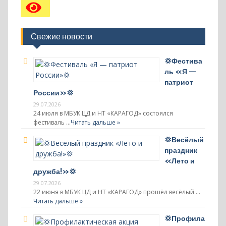
ь
Свежие новости
💢Фестива
ль «Я —
патриот
России»💢
29.07.2026
24 июля в МБУК ЦД и НТ «КАРАГОД» состоялся
фестиваль …
Читать дальше »
💢Весёлый
праздник
«Лето и
дружба!»💢
29.07.2026
22 июня в МБУК ЦД и НТ «КАРАГОД» прошёл весёлый …
Читать дальше »
💢Профила