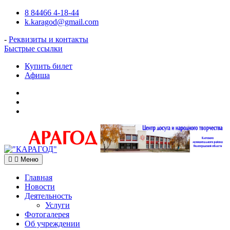
Перейти
8 84466 4-18-44
к
k.karagod@gmail.com
содержимому
-
Реквизиты и контакты
Быстрые ссылки
Купить билет
Афиша
Подпишитесь
на
Наш
нас
Telegram-
в
канал
VK
о
нашем
с
Вами
Меню
кинотеатре!
Главная
Новости
Деятельность
Услуги
Фотогалерея
Об учреждении