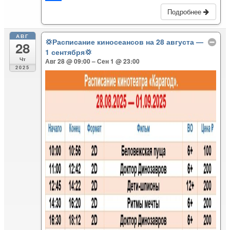
l
e
a
i
О
Подробнее
a
g
t
b
т
АВГ
💢Расписание киносеансов на 28 августа —
s
r
s
e
п
28
1 сентября💢
s
a
A
r
р
Чт
Авг 28 @ 09:00 – Сен 1 @ 23:00
2025
n
m
p
а
i
p
в
k
и
i
т
ь