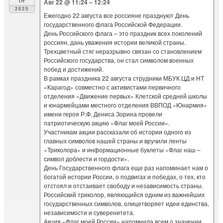
Пт
Авг 22 @ 11:24 – 12:24
2025
Ежегодно 22 августа все россияне празднуют День
n
m
p
а
государственного флага Российской Федерации.
i
p
в
День Российского флага – это праздник всех поколений
россиян, дань уважения истории великой страны.
k
и
Трехцветный стяг неразрывно связан со становлением
Российского государства, он стал символом военных
i
т
побед и достижений.
В рамках праздника 22 августа струдники МБУК ЦД и НТ
ь
«Карагод» совместно с активистами первичного
отделения «Движение первых» Клетской средней школы
и юнармейцами местного отделения ВВПОД «Юнармия»
имени героя Р.Ф. Дениса Зорина провели
патриотическую акцию «Флаг моей России».
Участникам акции рассказали об истории одного из
главных символов нашей страны и вручили ленты
«Триколора» и информационные буклеты «Флаг наш –
символ доблести и гордости».
День Государственного флага еще раз напоминает нам о
богатой истории России, о подвигах и победах, о тех, кто
отстоял и отстаивает свободу и независимость страны.
Российский триколор, являющийся одним из важнейших
государственных символов, олицетворяет идеи единства,
независимости и суверенитета.
Акция «Флаг моей России» напомнила всем о значении